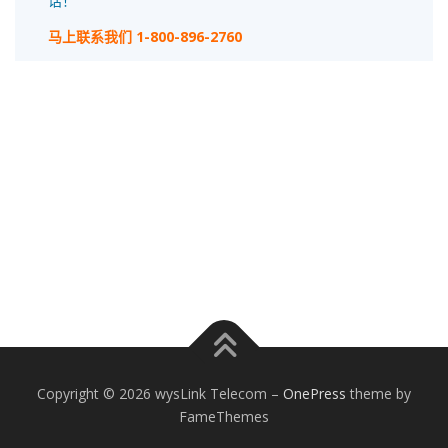
话！
马上联系我们
1-800-896-2760
Copyright © 2026 wysLink Telecom
–
OnePress
theme by
FameThemes